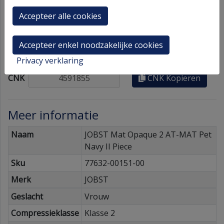
siliconenboord - Geen ritssluiting - Navy - 2 (II) - Vrouw
Accepteer alle cookies
Accepteer enkel noodzakelijke cookies
Contact
Privacy verklaring
CNK
Kopieren
Meer informatie
Naam
JOBST Mat Opaque 2 AT-MAT Pet
Navy II Piece
Sku
77632-00151-00
Merk
JOBST
Geslacht
Vrouw
Compressieklasse
Klasse 2