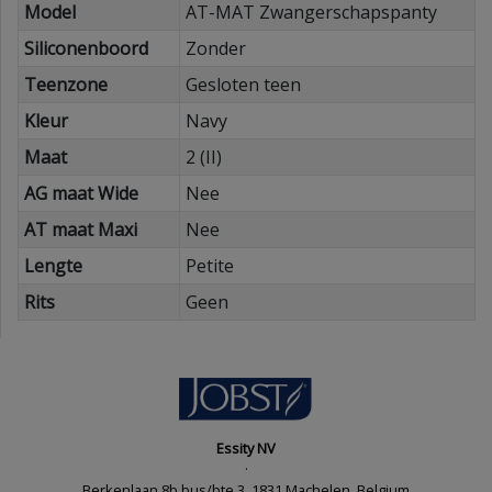
Model
AT-MAT Zwangerschapspanty
Siliconenboord
Zonder
Teenzone
Gesloten teen
Kleur
Navy
Maat
2 (II)
AG maat Wide
Nee
AT maat Maxi
Nee
Lengte
Petite
Rits
Geen
Essity NV
·
Berkenlaan 8b bus/bte 3, 1831 Machelen, Belgium