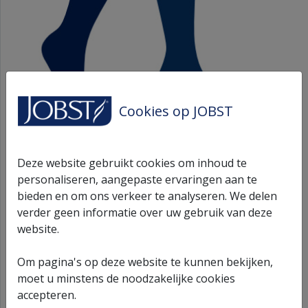
Cookies op JOBST
JOBST Mat Opaque 2
Deze website gebruikt cookies om inhoud te
AT-MAT Pet Navy II
personaliseren, aangepaste ervaringen aan te
bieden en om ons verkeer te analyseren. We delen
Piece
verder geen informatie over uw gebruik van deze
website.
MAO2/AT-PET/MS-KS/KUM/NA/II
Om pagina's op deze website te kunnen bekijken,
moet u minstens de noodzakelijke cookies
JOBST Maternity Opaque - Klasse 2 - AT-MAT
accepteren.
Zwangerschapspanty - Petite - Gesloten teen - Zonder