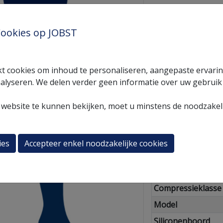
ookies op JOBST
Contact
CNK
t cookies om inhoud te personaliseren, aangepaste ervari
alyseren. We delen verder geen informatie over uw gebruik
Meer inform
website te kunnen bekijken, moet u minstens de noodzakeli
Naam
Sku
ies
Accepteer enkel noodzakelijke cookies
Merk
Geslacht
Compressieklasse
Model
Siliconenboord