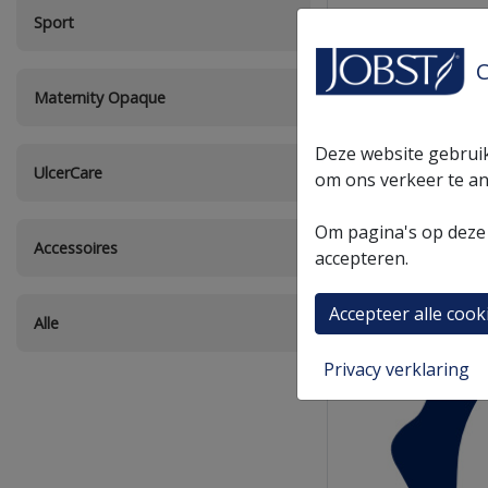
Sport
C
Maternity Opaque
Deze website gebruik
UlcerCare
om ons verkeer te an
Om pagina's op deze 
Accessoires
accepteren.
Accepteer alle cook
Alle
Privacy verklaring