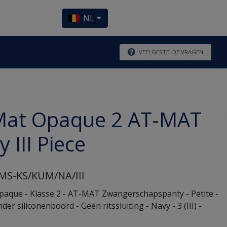
NL
VEELGESTELDE VRAGEN
Mat Opaque 2 AT-MAT
 III Piece
S-KS/KUM/NA/III
aque - Klasse 2 - AT-MAT Zwangerschapspanty - Petite -
er siliconenboord - Geen ritssluiting - Navy - 3 (III) -