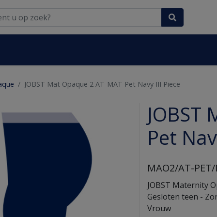
aque
JOBST Mat Opaque 2 AT-MAT Pet Navy III Piece
JOBST 
Pet Navy
MAO2/AT-PET/M
JOBST Maternity Op
Gesloten teen - Zond
Vrouw