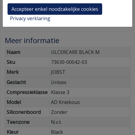
Contact
Accepteer enkel noodzakelijke cookies
CNK
Kopieren
Privacy verklaring
Meer informatie
Naam
ULCERCARE BLACK M
Sku
73630-00042-03
Merk
JOBST
Geslacht
Unisex
Compressieklasse
Klasse 3
Model
AD Kniekous
Siliconenboord
Zonder
Teenzone
N.v.t.
Kleur
Black