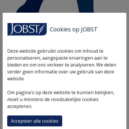
Cookies op JOBST
Deze website gebruikt cookies om inhoud te
ULCERCARE BLACK M
personaliseren, aangepaste ervaringen aan te
bieden en om ons verkeer te analyseren. We delen
verder geen informatie over uw gebruik van deze
UCR KH 1STK&2LNRS L BL 1 INT.
website.
JOBST UlcerCare - Klasse 3 - AD Kniekous - Regular -
Om pagina's op deze website te kunnen bekijken,
Zonder siliconenboord - Geen ritssluiting - Black - M -
moet u minstens de noodzakelijke cookies
Unisex
accepteren.
Accepteer alle cookies