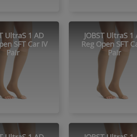
T UltraS 1 AD
JOBST UltraS 1
pen SFT Car IV
Reg Open SFT Ca
Pair
Pair
T UltraS 1 AD
JOBST UltraS 1