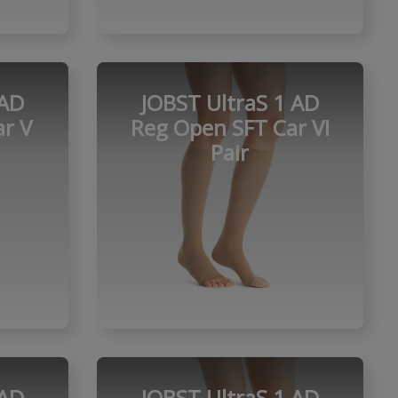
 AD
JOBST UltraS 1 AD
r V
Reg Open SFT Car VI
Pair
 AD
JOBST UltraS 1 AD