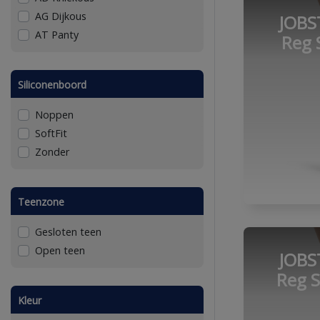
AG Dijkous
JOBS
AT Panty
Reg S
Siliconenboord
Noppen
SoftFit
Zonder
Teenzone
Gesloten teen
Open teen
JOBS
Reg S
Kleur