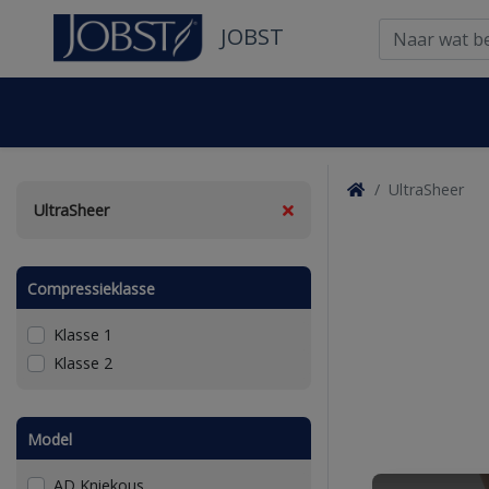
JOBST
UltraSheer
UltraSheer
Compressieklasse
Klasse 1
Klasse 2
Model
AD Kniekous