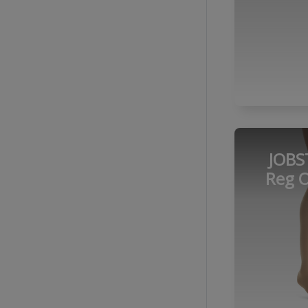
JOBS
Reg O