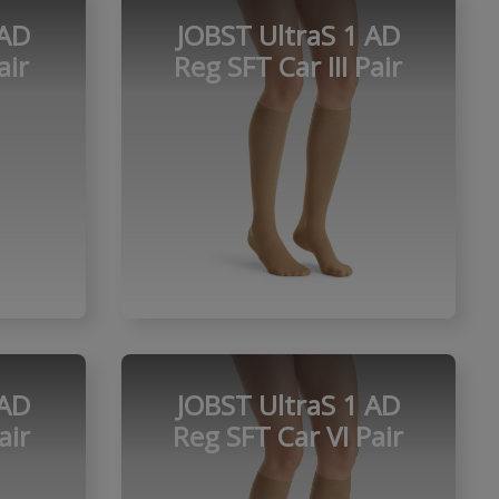
 AD
JOBST UltraS 1 AD
air
Reg SFT Car III Pair
 AD
JOBST UltraS 1 AD
air
Reg SFT Car VI Pair