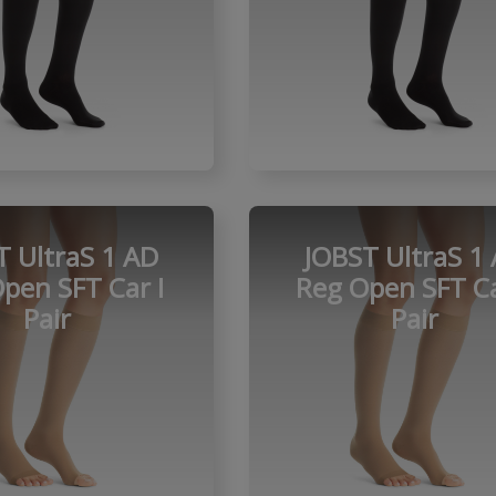
T UltraS 1 AD
JOBST UltraS 1
pen SFT Car I
Reg Open SFT Ca
Pair
Pair