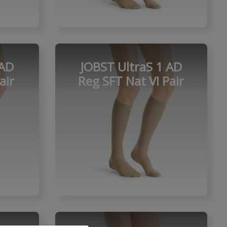
 AD
JOBST UltraS 1 AD
air
Reg SFT Nat VI Pair