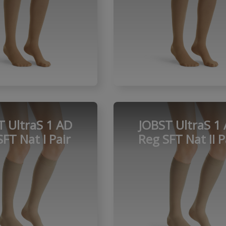
T UltraS 1 AD
JOBST UltraS 1
FT Nat I Pair
Reg SFT Nat II P