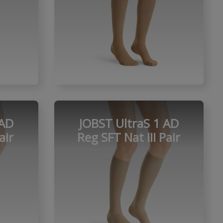
 AD
JOBST UltraS 1 AD
air
Reg SFT Nat III Pair