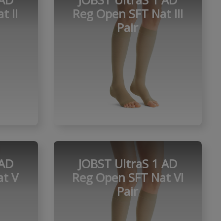
t II
Reg Open SFT Nat III
Pair
 AD
JOBST UltraS 1 AD
t V
Reg Open SFT Nat VI
Pair