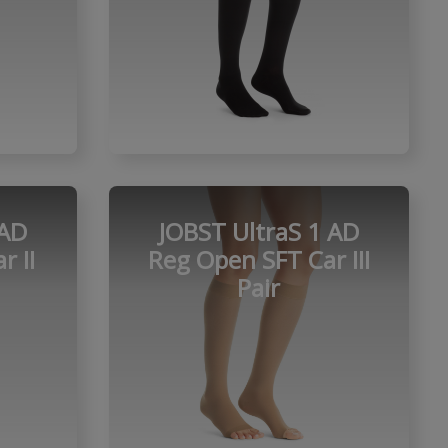
 AD
JOBST UltraS 1 AD
r II
Reg Open SFT Car III
Pair