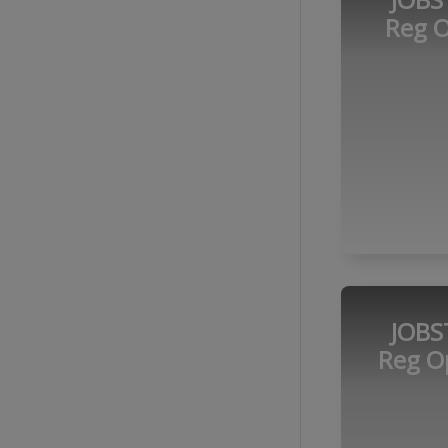
Reg O
JOBS
Reg O