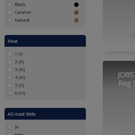
Black
Caramel
Natural
Maat
1 (I)
2 (II)
3 (III)
JOBS
4 (IV)
Reg S
5 (V)
6 (VI)
AG maat Wide
Ja
Nee