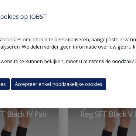
T UltraS 1 AD
JOBST UltraS 1
T Black I Pair
Reg SFT Black II 
ookies op JOBST
t cookies om inhoud te personaliseren, aangepaste ervari
alyseren. We delen verder geen informatie over uw gebruik
website te kunnen bekijken, moet u minstens de noodzakeli
ies
Accepteer enkel noodzakelijke cookies
T UltraS 1 AD
JOBST UltraS 1
T Black IV Pair
Reg SFT Black V 