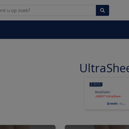
UltraShe