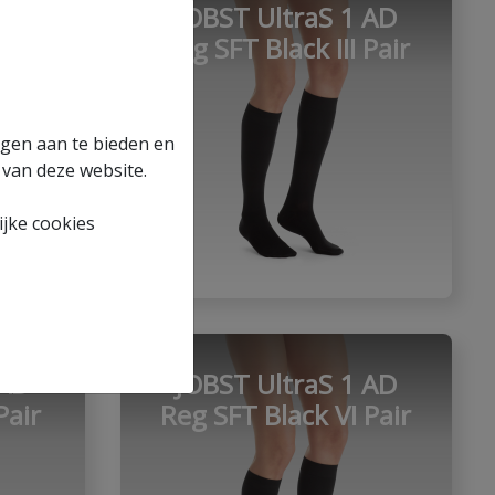
 AD
JOBST UltraS 1 AD
Pair
Reg SFT Black III Pair
ngen aan te bieden en
 van deze website.
jke cookies
 AD
JOBST UltraS 1 AD
Pair
Reg SFT Black VI Pair