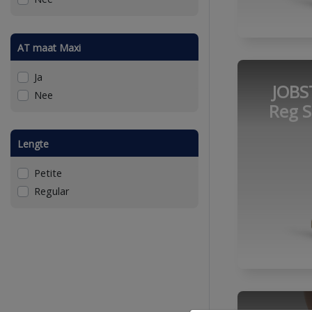
AT maat Maxi
Ja
JOBS
Nee
Reg S
Lengte
Petite
Regular