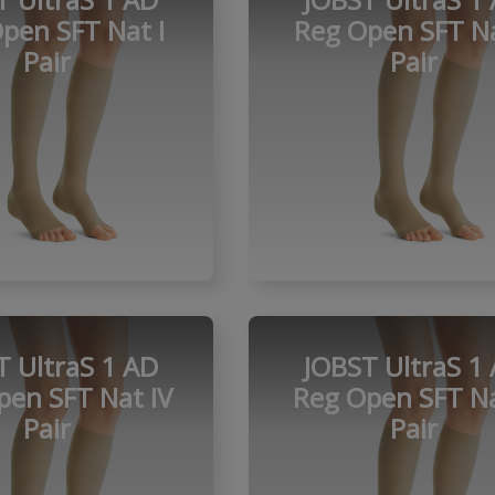
pen SFT Nat I
Reg Open SFT Na
Pair
Pair
T UltraS 1 AD
JOBST UltraS 1
pen SFT Nat IV
Reg Open SFT Na
Pair
Pair