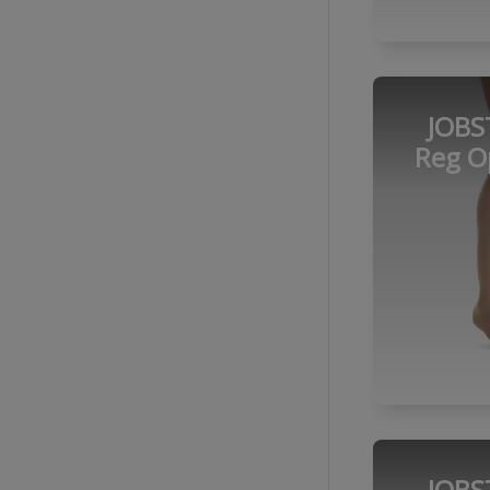
JOBS
Reg O
JOBS