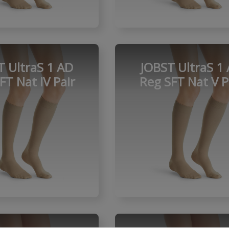
T UltraS 1 AD
JOBST UltraS 1
FT Nat IV Pair
Reg SFT Nat V P