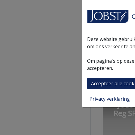
JOBS
Reg SF
C
Deze website gebruik
om ons verkeer te an
Om pagina's op deze 
accepteren.
Accepteer alle cook
Privacy verklaring
JOBS
Reg SF